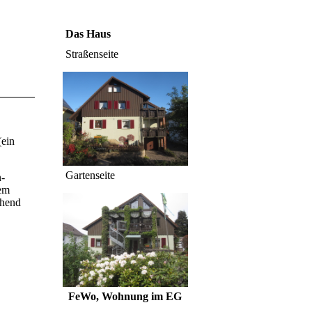
Das Haus
Straßenseite
(ein
Gartenseite
n-
em
chend
FeWo, Wohnung im EG