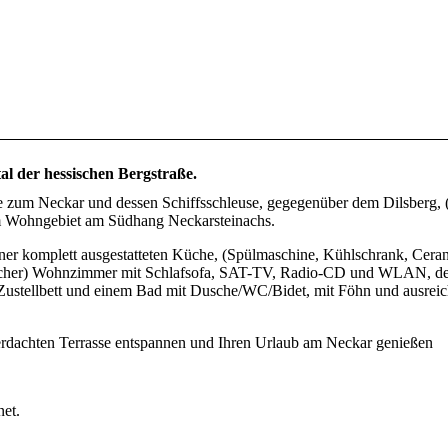
l der hessischen Bergstraße.
e zum Neckar und dessen Schiffsschleuse, gegegenüber dem Dilsberg, 
inem Wohngebiet am Südhang Neckarsteinachs.
iner komplett ausgestatteten Küche, (Spülmaschine, Kühlschrank, Cera
ocher) Wohnzimmer mit Schlafsofa, SAT-TV, Radio-CD und WLAN, d
ustellbett und einem Bad mit Dusche/WC/Bidet, mit Föhn und ausrei
berdachten Terrasse entspannen und Ihren Urlaub am Neckar genießen
net.